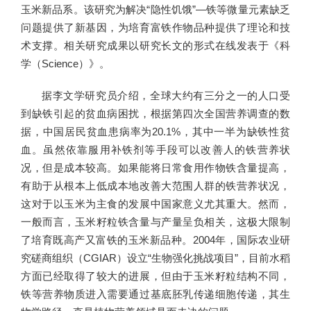
玉米新品系。该研究为解决“隐性饥饿”—铁等微量元素缺乏
问题提供了新基因，为培育富铁作物品种提供了理论和技
术支撑。相关研究成果以研究长文的形式在线发表于《科
学（Science）》。
据李文学研究员介绍，全球大约有三分之一的人口受
到缺铁引起的贫血病困扰，根据第四次全国营养调查的数
据，中国居民贫血患病率为20.1%，其中一半为缺铁性贫
血。虽然依靠服用补铁剂等手段可以改善人的铁营养状
况，但是成本较高。如果能将日常食用作物铁含量提高，
有助于从根本上低成本地改善大范围人群的铁营养状况，
这对于以玉米为主食的发展中国家意义尤其重大。然而，
一般而言，玉米籽粒铁含量与产量呈负相关，这极大限制
了培育既高产又富铁的玉米新品种。2004年，国际农业研
究磋商组织（CGIAR）设立“生物强化挑战项目”，目前水稻
方面已经取得了较大的进展，但由于玉米籽粒结构不同，
铁等营养物质进入需要通过基底胚乳传递细胞传递，其生