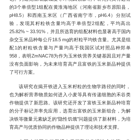
的3个单倍型1组配在黄淮海地区（河南省新乡市原阳县，
pH8.5）和西南玉米区（广西省南宁市，pH6.4）分别试
验，发现其籽粒铁含量均高于单倍型2组配，平均高出
25.82% ~ 33.91%，并且所选育的组配材料也显著高于国内
杂交玉米品种每公斤18.5 mg的籽粒平均铁含量。尤其是组
配1的籽粒铁含量与产量均高于我国区试对照品种郑单
958，表明ZmNAC78为作为玉米铁营养关键基因且对产量
没有负面影响，为未来培育高产且富铁的玉米新品种提供
了可行方案。
该研究在揭开铁进入玉米籽粒的生物学路径的同时，
也为解析营养物质如何进入小麦等具有传递细胞的禾谷类
作物提供了新思路。该研究还开发了富铁玉米新品种培育
的分子标记并率先应用，选育出富铁的玉米新组合，为解
决铁等微量元素缺乏的“隐性饥饿”问题提供了新材料，为培
育高产与优质协同的作物品种提供了理论和技术支撑。