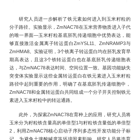
研究人员进一步解析了铁元素如何进入到玉米籽粒的
分子路径。实验显示，ZmNAC78在玉米营养物质进入子代
的唯一界面—玉米籽粒基底胚乳传递细胞中优势表达，能
够直接激活金属离子转运蛋白ZmYSL11、ZmNRAMP3与
ZmHMA8。实验证明，3个铁离子转运蛋白均在胚乳发育早
期高表达，且这3个铁转运蛋白也在基底胚乳传递细胞表
达，与ZmNAC78表达时间、空间位置一致。基因功能缺失
突变体实验显示这些金属转运蛋白在铁元素进入玉米籽粒
路径中起到重要的作用，明确了在基底胚乳传递细胞中，
ZmNAC78和金属转运蛋白共同组成一个分子开关控制铁元
素进入玉米籽粒中的转运通路。
此外，为探索ZmNAC78在育种上的应用，研究人员将
玉米分为籽粒铁含量高的单倍型1与籽粒铁含量低的单倍型
2，利用ZmNAC78核心启动子序列多态性开发功能分子标
记。为避免土壤酸碱度等环境因素影响，研究人员将选育