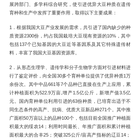
展跨部门、多学科综合研究，使引进优异大豆种质在遗传
育种和生产中发挥了重要作用，取得以下主要成果：
1．根据我国大豆产业发展的需求，共引进了国内缺少的种
质资源2300份，约占我国栽培大豆现有资源的10%，其中
包括137个已知基因的大豆近等基因系及其它特殊遗传材
料，丰富了我国大豆基因资源库。
2．从形态生理学、遗传学和分子生物学方面对引进材料进
行了鉴定评价，向全国30多个育种单位提供了优异种质1万
余份次。其中中品661等7个品种已直接在生产上应用，累
计种植面积为522.9万亩,增产1.5亿公斤，新增产值3.5亿
元。国内育种单位利用引进的63份种质，已培育出适于不
同生态条件的高产、抗病、优质大豆新品种271个。其中推
广面积50万亩以上的品种100个，包括目前全国推广种植面
积最大的绥农14；利用时间最长、年推广面积和累计种植
面积最大的合丰25；突破325公斤/亩高产指标的辽豆14；