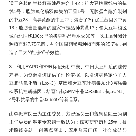
适于密植的半矮秆高油品种合丰42；抗大豆胞囊线虫的抗
线1号；脂肪氧化酶双缺失的五星1号；无胰蛋白酶抑制剂
的中豆28；高异黄酮的中豆27；聚合了3个优质基因的中黄
16；脂肪含量最高的国家审定品种冀黄13；使大豆种植区
域向北推移100公里的极早熟品种东农36等，以上品种累计
种植面积7.75亿亩，占全国同期累积种植面积的25.7%，创
造了巨大的社会经济效益。
3．利用RAPD和SSR标记分析中美、中日大豆种质的遗传
差异，为资源引进提供了理论依据。以引进材料定位了大
豆脂肪氧化酶（Lox-3）基因和大豆花叶病毒东北3号强毒
株系抗性新基因，培育出抗SMV中品95-5383，抗SCN1、
4号和抗旱的中品03-5297等新品系。
由李振声院士为主任委员、方智远院士和盖钧镒院士为副
主任委员的鉴定专家组一致认为：该项研究历时25年，技
术路线先进，创新点突出，应用前景广阔，社会效益显