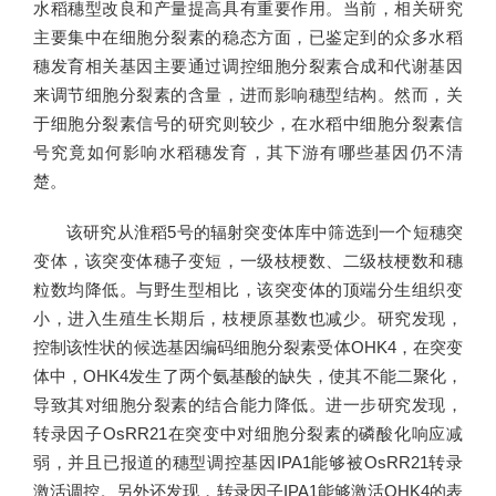
水稻穗型改良和产量提高具有重要作用。当前，相关研究
主要集中在细胞分裂素的稳态方面，已鉴定到的众多水稻
穗发育相关基因主要通过调控细胞分裂素合成和代谢基因
来调节细胞分裂素的含量，进而影响穗型结构。然而，关
于细胞分裂素信号的研究则较少，在水稻中细胞分裂素信
号究竟如何影响水稻穗发育，其下游有哪些基因仍不清
楚。
该研究从淮稻5号的辐射突变体库中筛选到一个短穗突
变体，该突变体穗子变短，一级枝梗数、二级枝梗数和穗
粒数均降低。与野生型相比，该突变体的顶端分生组织变
小，进入生殖生长期后，枝梗原基数也减少。研究发现，
控制该性状的候选基因编码细胞分裂素受体OHK4，在突变
体中，OHK4发生了两个氨基酸的缺失，使其不能二聚化，
导致其对细胞分裂素的结合能力降低。进一步研究发现，
转录因子OsRR21在突变中对细胞分裂素的磷酸化响应减
弱，并且已报道的穗型调控基因IPA1能够被OsRR21转录
激活调控。另外还发现，转录因子IPA1能够激活OHK4的表