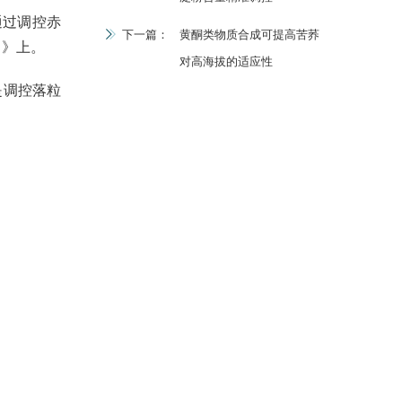
过调控赤
下一篇：
黄酮类物质合成可提高苦荞
）》上。
对高海拔的适应性
是调控落粒