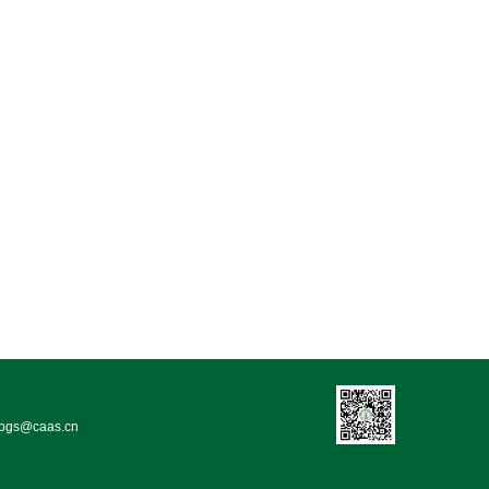
bgs@caas.cn