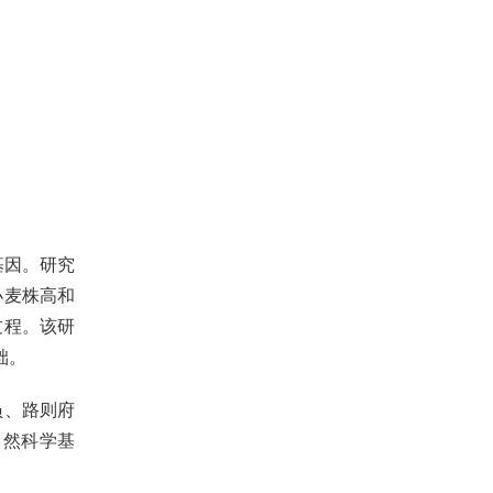
基因。研究
小麦株高和
过程。该研
础。
员、路则府
自然科学基