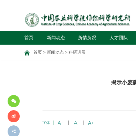
首页
新闻动态
所情所况
人才团队
首页
>
新闻动态
>
科研进展
分
揭示小麦
享
到
字体