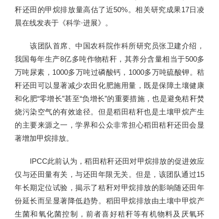
秆还田的甲烷排放量高估了近50%。相关研究成果17日凌
晨在线发表于《科学·进展》。
该团队首席、中国农科院作科所研究员张卫建介绍，
我国每年生产8亿多吨作物秸秆，其养分含量相当于500多
万吨尿素，1000多万吨过磷酸钙，1000多万吨硫酸钾。秸
秆还田可以显著减少农田化肥施用量，既是保障土壤健康
和化肥“零增长”甚至“负增长”的重要措施，也是避免秸秆焚
烧污染空气的有效途径。但是稻田秸秆也是土壤甲烷产生
的主要来源之一，学界和公众非常担心稻田秸秆还田会显
著增加甲烷排放。
IPCC此前认为，稻田秸秆还田对甲烷排放的促进效应
仅与还田量有关，与还田年限无关。但是，该团队通过15
年长期定位试验，揭示了秸秆对甲烷排放的影响随还田年
份延长而呈显著降低趋势。稻田甲烷排放由土壤中甲烷产
生菌和氧化菌控制，前者喜好秸秆等有机物料及厌氧环