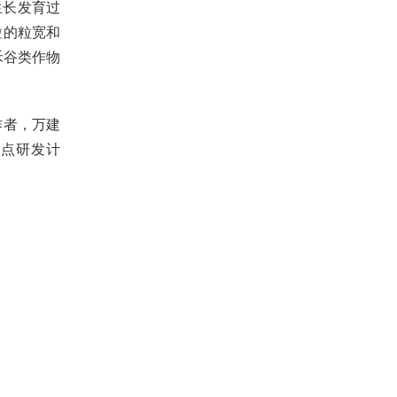
生长发育过
粒的粒宽和
禾谷类作物
作者，万建
重点研发计