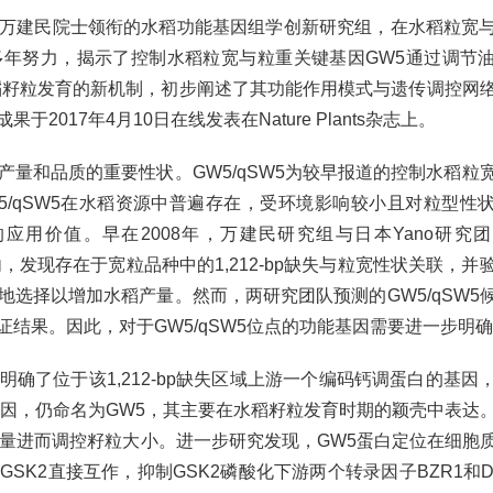
建民院士领衔的水稻功能基因组学创新研究组，在水稻粒宽
年努力，揭示了控制水稻粒宽与粒重关键基因GW5通过调节
号途径调控水稻籽粒发育的新机制，初步阐述了其功能作用模式与遗传调控
017年4月10日在线发表在Nature Plants杂志上。
和品质的重要性状。GW5/qSW5为较早报道的控制水稻粒
5/qSW5在水稻资源中普遍存在，受环境影响较小且对粒型性
用价值。早在2008年，万建民研究组与日本Yano研究
内，发现存在于宽粒品种中的1,212-bp缺失与粒宽性状关联，并
选择以增加水稻产量。然而，两研究团队预测的GW5/qSW5
结果。因此，对于GW5/qSW5位点的功能基因需要进一步明
了位于该1,212-bp缺失区域上游一个编码钙调蛋白的基因
选基因，仍命名为GW5，其主要在水稻籽粒发育时期的颖壳中表达
的表达量进而调控籽粒大小。进一步研究发现，GW5蛋白定位在细胞
SK2直接互作，抑制GSK2磷酸化下游两个转录因子BZR1和D