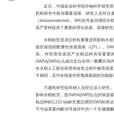
近日，中国农业科学院作物科学研究所万
机制研究中取得重要进展。研究人员经过多
（brassionsteroids， BR)信
高产育种提供了重要的理论依据。该项研究成果于2
水稻粒型是决定籽粒重量进而影响水稻产量
效应较强的数量性状基因座（QTL）。GW
高，对培育优质高产水稻品种具有重要的应
GW5/qSW5位点成功定位在同一重叠区间
在水稻人工驯化和育种改良过程中被高强度地
不相同，且均未报道对所预测基因的功能验证
万建民研究组科研人员经过深入研究，明确
影响水稻粒宽，是GW5/qSW5位点的候
粒品种的1,212-bp缺失通过调控GW5
可与油菜素内酯信号途径中的一个关键激酶G