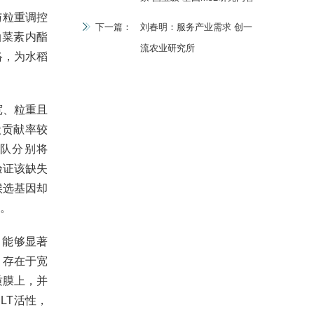
与粒重调控
下一篇：
刘春明：服务产业需求 创一
油菜素内酯
流农业研究所
网络，为水稻
宽、粒重且
状贡献率较
团队分别将
验证该缺失
候选基因却
确。
，能够显著
。存在于宽
质膜上，并
LT活性，