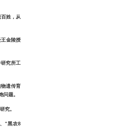
老百姓，从
受王金陵授
学研究所工
植物遗传育
饱问题。
研究。
、“黑农8