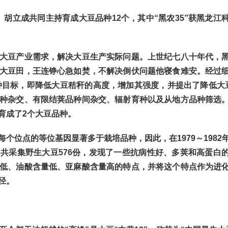
、胡立成共同主持育成大豆品种12个，其中“黑农35”获黑龙江
豆产业需求，解决大豆生产实际问题。上世纪七八十年代，
大豆田，王连铮心急如焚，不解决倒伏问题他寝食难安。经过
育种目标，即降低大豆秸秆的高度，增加其强度，并提出了降低大
种杂交、有限结荚品种间杂交、辐射育种以及从地方品种筛选
育成了2个大豆品种。
位点的等位基因显著多于栽培品种，因此，在1979～1982
共采集野生大豆576份，发现了一些抗病性好、多荚和高蛋白
低、油酸含量低、亚麻酸含量高的特点，并将这个特点作为进
径。