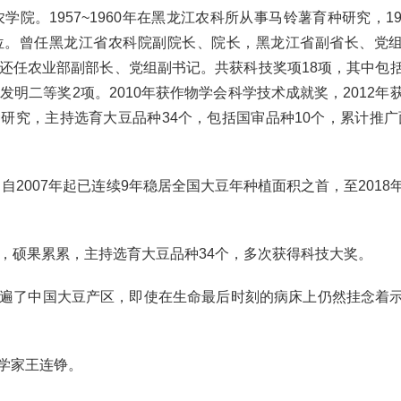
学院。1957~1960年在黑龙江农科所从事马铃薯育种研究，19
位。曾任黑龙江省农科院副院长、院长，黑龙江省副省长、党
，期间还任农业部副部长、党组副书记。共获科技奖项18项，其中包
发明二等奖2项。2010年获作物学会科学技术成就奖，2012年
究，主持选育大豆品种34个，包括国审品种10个，累计推广面
自2007年起已连续9年稳居全国大豆年种植面积之首，至2018
硕果累累，主持选育大豆品种34个，多次获得科技大奖。
了中国大豆产区，即使在生命最后时刻的病床上仍然挂念着
学家王连铮。