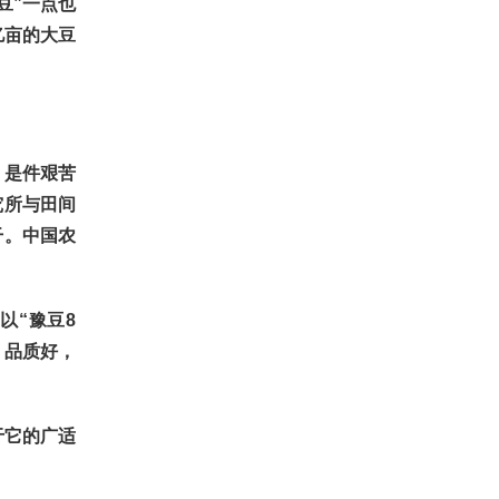
豆”一点也
亿亩的大豆
，是件艰苦
究所与田间
干。中国农
以“豫豆8
，品质好，
于它的广适