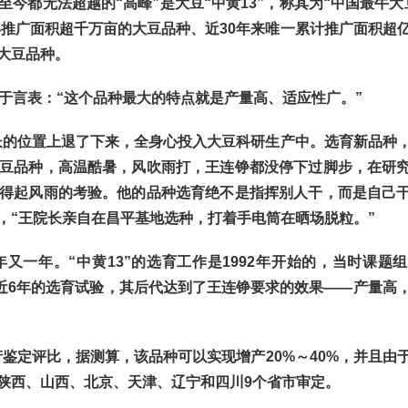
都无法超越的“高峰”是大豆“中黄13”，称其为“中国最牛大
的年推广面积超千万亩的大豆品种、近30年来唯一累计推广面积超
大豆品种。
于言表：“这个品种最大的特点就是产量高、适应性广。”
长的位置上退了下来，全身心投入大豆科研生产中。选育新品种
豆品种，高温酷暑，风吹雨打，王连铮都没停下过脚步，在研
得起风雨的考验。他的品种选育绝不是指挥别人干，而是自己
，“王院长亲自在昌平基地选种，打着手电筒在晒场脱粒。”
年。“中黄13”的选育工作是1992年开始的，当时课题组
，经过近6年的选育试验，其后代达到了王连铮要求的效果——产量高
产鉴定评比，据测算，该品种可以实现增产20%～40%，并且由
陕西、山西、北京、天津、辽宁和四川9个省市审定。