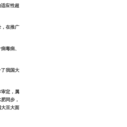
的适应性超
录，在推广
叶病毒病、
升了我国大
林审定，属
水肥同步，
我国大豆大面