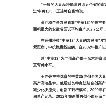
“一般的大豆品种能通过四五个省的审定
过‘中黄13’。”王连铮自豪地说。
高产稳产是农民喜欢“中黄13”的最主要原
面积最大的安徽省区试平均亩产202.7公斤
在宿州种植“中黄13”大豆的农民用“皮实
紫斑病，中抗胞囊线虫病。自2002年推广
以“中黄13”为广适高产骨干亲本培育出
豆育种水平。
王连铮主持选育的中黄35连创全国大豆
高产高油品种。他通过良种良法结合创高产
减少化肥流失，创新了栽培模式。2009年在新
积单产记录。2012年在新疆再创小面积亩产