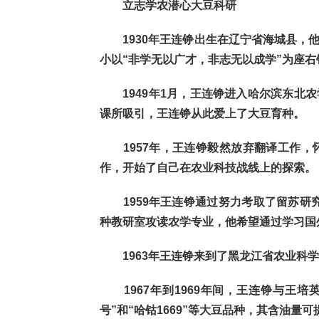
立志学农潜心大豆科研
1930年王连铮出生在辽宁省海城县，他
小以“非学无以广才，非志无以成学”为座
1949年1月，王连铮进入哈尔滨东北农
课所吸引，王连铮从此爱上了大豆育种。
1957年，王连铮毅然放弃翻译工作，
作，开始了自己在农业科技战线上的探索。
1959年王连铮通过努力考取了留苏研究
种教研室攻读农学专业，他希望通过学习国
1963年王连铮来到了黑龙江省农业科学
1967年到1969年间，王连铮与王培英
号”和“哈钴1669”等大豆品种，其含油量可