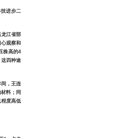
科技进步二
黑龙江省部
细心观察和
豆株高的4
。这四种途
年间，王连
的材料；同
化程度高低