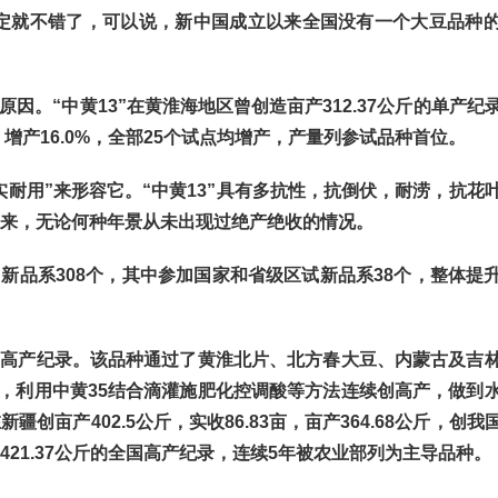
就不错了，可以说，新中国成立以来全国没有一个大豆品种
因。“中黄13”在黄淮海地区曾创造亩产312.37公斤的单产纪
，增产16.0%，全部25个试点均增产，产量列参试品种首位。
耐用”来形容它。“中黄13”具有多抗性，抗倒伏，耐涝，抗花
以来，无论何种年景从未出现过绝产绝收的情况。
新品系308个，其中参加国家和省级区试新品系38个，整体提
高产纪录。该品种通过了黄淮北片、北方春大豆、内蒙古及吉
，利用中黄35结合滴灌施肥化控调酸等方法连续创高产，做到
疆创亩产402.5公斤，实收86.83亩，亩产364.68公斤，创
421.37公斤的全国高产纪录，连续5年被农业部列为主导品种。