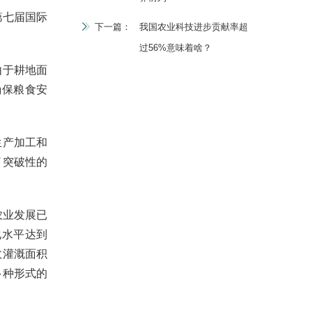
第七届国际
下一篇：
我国农业科技进步贡献率超
过56%意味着啥？
由于耕地面
确保粮食安
生产加工和
了突破性的
农业发展已
化水平达到
效灌溉面积
多种形式的