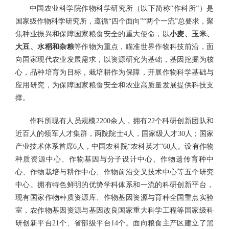
中国农业科学院作物科学研究所（以下简称“作科所”）是
国家级作物科学研究所，遵循“四个面向”“两个一流”总要求，聚
焦种业振兴和保障国家粮食安全的重大使命，以
小麦、玉米、
大豆、水稻和杂粮
等作物为重点，瞄准世界作物科技前沿，面
向国家现代农业发展需求，以资源研究为基础，基因挖掘为核
心，品种培育为目标，栽培耕作为保障，开展作物科学基础与
应用研究，为保障国家粮食安全和农业高质量发展提供科技支
撑。
作科所现有人员规模2200余人，拥有22个科研创新团队和
近百人的领军人才集群，两院院士4人，国家级人才30人；国家
产业技术体系首席6人，中国农科院“农科英才”60人。设有作物
种质资源中心、作物基因与分子设计中心、作物遗传育种中
心、作物栽培与耕作中心、作物前沿交叉技术中心等五个研究
中心。拥有特色鲜明的优势学科体系和一流的科研创新平台，
现有国家作物种质资源库、作物基因资源与育种全国重点实验
室，农作物基因资源与基因改良国家重大科学工程等国家级科
研创新平台21个、省部级平台14个。面向粮食主产区建立了黑