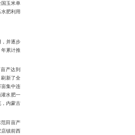
全国玉米单
高水肥利用
用，并逐步
3
年累计推
田亩产达到
，刷新了全
万亩集中连
滴灌水肥一
克，内蒙古
示范田亩产
家店镇前西