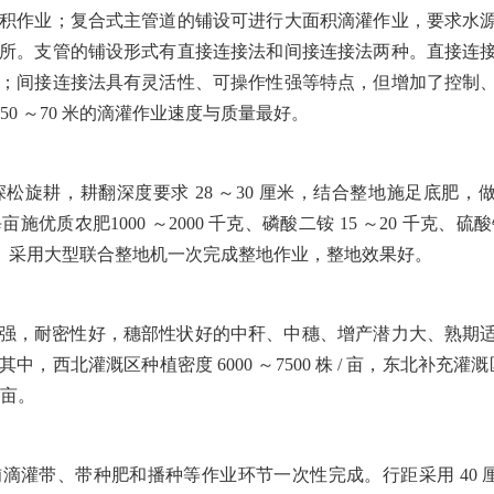
积作业；复合式主管道的铺设可进行大面积滴灌作业，要求水
所。支管的铺设形式有直接连接法和间接连接法两种。直接连
；间接连接法具有灵活性、可操作性强等特点，但增加了控制
50
～
70
米的滴灌作业速度与质量最好。
深松旋耕，耕翻深度要求
28
～
30
厘米，结合整地施足底肥，
每亩施优质农肥
1000
～
2000
千克、磷酸二铵
15
～
20
千克、硫
。采用大型联合整地机一次完成整地作业，整地效果好。
强，耐密性好，穗部性状好的中秆、中穗、增产潜力大、熟期
，其中，西北灌溉区种植密度
6000
～
7500
株
/
亩，东北补充灌溉
亩。
铺滴灌带、带种肥和播种等作业环节一次性完成。行距采用
40