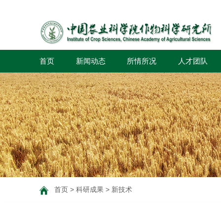
首页
新闻动态
所情所况
人才团队
首页
>
科研成果
>
新技术