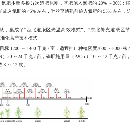
，氮肥少量多餐分次追肥原则，基肥施入氮肥的
20%
～
30%
；
前施入氮肥的
45%
左右，吐丝至蜡熟前施入氮肥的
55%
左右，
赋，集成了
“
西北灌溉区光温高效模式
”
、
“
东北补充灌溉区节
标准化高产技术模式。
量目标
1200
～
1400
千克
/
亩，适宜推广种植密度
7000
～
8000
株
N
）
20
～
24
千克
/
亩，磷肥施用量（
P2O5
）
10
～
12
千克
/
亩
数
8
～
12
次。