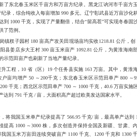
新了东北春玉米区千亩方和万亩方纪录。黑龙江讷河市千亩方
产纪录，综合纯收入每亩增加
990
多元。辽宁彰武县近万亩沙化
产达到
1000
千克，实现了产量翻倍，结合
“
留高茬
”
可实现冬春固
供了范例。
西岗镇杈子园村
180
亩高产攻关田现场亩均实收
1218.81
公斤，创
舞阳县姜店乡大王村
300
亩玉米亩产
1092.81
公斤，为黄淮海南
的示范田亩产也刷新了当地产量纪录。
提升工程，
10
省（区）
19
个任务县实施
163
万亩。其中，黄淮
农户亩均增产
50
～
200
千克；东北春玉米区示范田单产
800
～
9
200
千克；西北区示范田单产
700
～
1000
千克，
40.6
万亩实施
产达到
791
千克
/
亩，大面积高产超过欧美发达国家水平。
录，将我国玉米单产纪录提高了
566.95
千克
/
亩，最高单产达到
植提高
1000
～
3000
株，多次创造并保持全国及新疆、甘肃、
得我国玉米万亩田连续突破亩产
1100
千克、
1200
千克和
1300