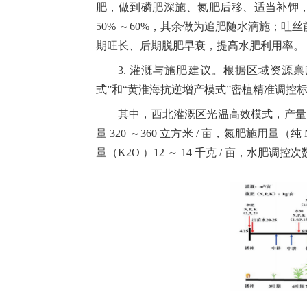
肥，做到磷肥深施、氮肥后移、适当补钾
50%
～
60%
，其余做为追肥随水滴施；吐丝
期旺长、后期脱肥早衰，提高水肥利用率。
3.
灌溉与施肥建议。根据区域资源禀
式
”
和
“
黄淮海抗逆增产模式
”
密植精准调控
其中，西北灌溉区光温高效模式，产
量
320
～
360
立方米
/
亩，氮肥施用量（纯
量（
K2O
）
12
～
14
千克
/
亩，水肥调控次