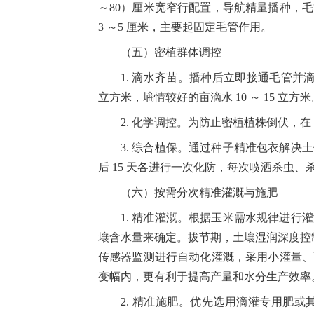
～
80
）厘米宽窄行配置，导航精量播种，毛
3
～
5
厘米，主要起固定毛管作用。
（五）密植群体调控
1.
滴水齐苗。播种后立即接通毛管并
立方米，墒情较好的亩滴水
10
～
15
立方米
2.
化学调控。为防止密植植株倒伏，在
3.
综合植保。通过种子精准包衣解决土
后
15
天各进行一次化防，每次喷洒杀虫、
（六）按需分次精准灌溉与施肥
1.
精准灌溉。根据玉米需水规律进行灌
壤含水量来确定。拔节期，土壤湿润深度控
传感器监测进行自动化灌溉，采用小灌量、
变幅内，更有利于提高产量和水分生产效率
2.
精准施肥。优先选用滴灌专用肥或