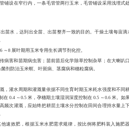
管铺设在窄行内，一条毛管管两行玉米，毛管铺设采用浅埋式
滴出苗水，达到出全苗、出苗整齐一致的目的。干燥土壤每亩滴
。
6
～
8
展叶期用玉米专用生长调节剂化控。
传病害和苗期病虫害；苗前苗后化学除草控制杂草；在大喇叭
杀菌剂防治玉米螟、叶斑病、茎腐病和穗粒腐病。
溉，灌水周期和灌溉量依据不同生育时期玉米耗水强度和不同
制在
0.4
～
0.5
米，孕穗期土壤湿润深度控制在
0.5
～
0.6
米。如
高频次灌溉，应始终把耕层土壤水分控制在田间合理持水量上
。
其他速效肥，根据玉米水肥需求规律，按比例将肥料装入施肥