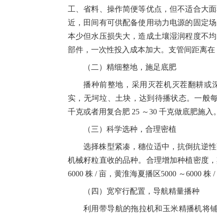
工、省料、操作简便等优点，但不适合大面
近，田间有可供配备使用动力电源的固定场
本少但水压损失大，造成土壤湿润程度不均
部件，一次性投入成本加大。支管间距离在
（二）精细整地，施足底肥
播种前整地，采用灭茬机灭茬翻耕或
实，无坷垃、土块，达到待播状态。一般
千克或者用复合肥
25
～
30
千克做底肥施入
（三）科学选种，合理密植
选择株型紧凑，穗位适中，抗倒抗逆性
机械籽粒直收的品种。合理增加种植密度
6000
株
/
亩，黄淮海夏播区
5000
～
6000
株
/
（四）宽窄行配置，导航精量播种
利用带导航的拖拉机和玉米精播机将