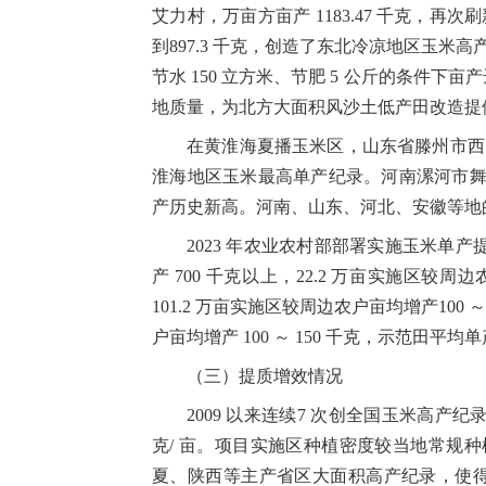
艾力村，万亩方亩产
1183.47
千克，再次刷
到
897.3
千克，创造了东北冷凉地区玉米高
节水
150
立方米、节肥
5
公斤的条件下亩
地质量，为北方大面积风沙土低产田改造提
在黄淮海夏播玉米区，山东省滕州市
淮海地区玉米最高单产纪录。河南漯河市
产历史新高。河南、山东、河北、安徽等地
2023
年农业农村部部署实施玉米单产
产
700
千克以上，
22.2
万亩实施区较周边
101.2
万亩实施区较周边农户亩均增产
100
～
户亩均增产
100
～
150
千克，示范田平均单
（三）提质增效情况
2009
以来连续
7
次创全国玉米高产纪
克
/
亩。项目实施区种植密度较当地常规种
夏、陕西等主产省区大面积高产纪录，使