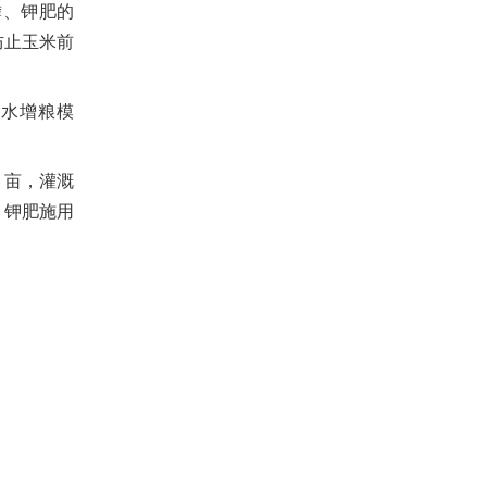
磷、钾肥的
防止玉米前
水增粮模
/
亩，灌溉
，钾肥施用