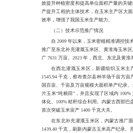
效提升种植密度和提高单位面积产量的关键
产提升工程的主体技术，在玉米主产区大面
效率，增强了我国玉米生产能力。
（二）技术示范推广情况
自
2009
年以来，玉米密植精准调控技
推广至东北补充灌溉玉米区、黄淮海玉米区
广
7631
万亩。
2023
年，西北、东北及黄淮
在西北灌溉玉米区，新疆组织玉米主
1545.94
千克，察布查尔县种羊场千亩方亩
国百亩、千亩及万亩规模大面积单产纪录
片玉米
“
吨粮田
”
，并且实现了区域内
100%
体化、
100%
秸秆综合利用。内蒙古西部巴
首次突破玉米亩产
1400
千克大关。
在东北补充灌溉玉米区，内蒙古推广
1439.40
千克，刷新内蒙古玉米高产纪录。