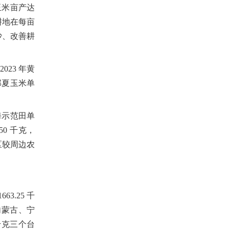
玉米亩产达
耕地在每亩
沙、改善耕
2023
年黄
部夏玉米单
海示范田单
50
千克，
区较周边农
1663.25
千
内蒙古、宁
千克三个台