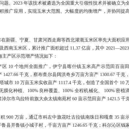
问题。
2023
年该技术被遴选为全国重大引领性技术并被确立为
积推广应用，实现玉米大范围、大幅度的均衡增产，并协同提
术在新疆、宁夏、甘肃河西走廊等西北灌溉玉米区率先大面积应
及西南玉米区，累计推广面积超过
11.37
亿亩，其中
2021—202
海主产区示范增产情况如下：
产区
10
个地州全面推广，伊宁县喀什镇玉米高产示范田百亩
产
1427.66
千克，察布查尔县阔洪奇乡万亩方亩产
1300.67
千克
。塔城市
10
万亩玉米实收亩产
1117.4
千克，创造了全国首个
10
无膜化种植、
100%
良种覆盖、
100%
全程机械化、
100%
密植
彦淖尔市乌拉特前旗大佘太镇南苑村
60
亩示范田亩产
1421.5
千
面积
900
万亩，通辽市科左中旗花吐古拉镇南珠日和嘎查
35
亩
开鲁县开鲁镇小城子村，千亩方亩产
1246.65
千克；科尔沁区钱