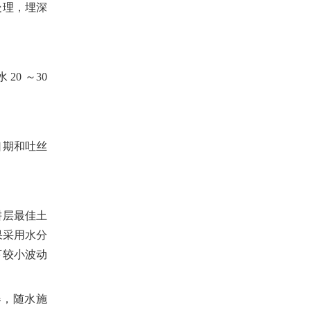
处理，埋深
水
20
～
30
口期和吐丝
耕层最佳土
果采用水分
下较小波动
器，随水施