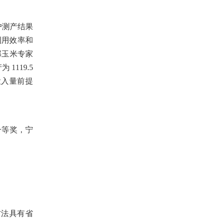
户测产结果
利用效率和
部玉米专家
产为
1119.5
投入量前提
一等奖，宁
方法具有省