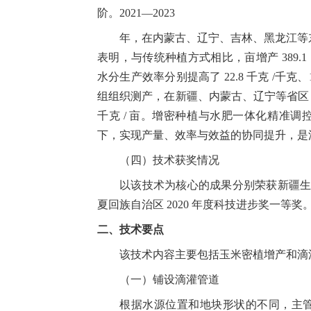
阶。
2021—2023
年，在内蒙古、辽宁、吉林、黑龙江等
表明，与传统种植方式相比，亩增产
389.1
水分生产效率分别提高了
22.8
千克
/
千克、
组组织测产，在新疆、内蒙古、辽宁等省
千克
/
亩。增密种植与水肥一体化精准调
下，实现产量、效率与效益的协同提升，是
（四）技术获奖情况
以该技术为核心的成果分别荣获新疆
夏回族自治区
2020
年度科技进步奖一等奖
二、技术要点
该技术内容主要包括玉米密植增产和滴
（一）铺设滴灌管道
根据水源位置和地块形状的不同，主