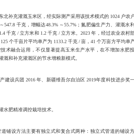
东北补充灌溉玉米区，经实际测产采用该技术模式的
1024
户农
～
547.8
千克，增幅达
48.3%
～
55.7%
；氮肥偏生产力、灌溉水
1.4
千克
/
立方米和
1.2
千克
/
立方米。
2023
年，经过农业农村
区
125
个千亩片平均单产为
1133.2
千克
/
亩，
41
个万亩方平均单
控技术融合运用，不仅显著提高玉米生产水平，在不增加水肥
灌溉和补充灌溉区的节水增粮新模式。
生产建设兵团
2016
年、新疆维吾尔自治区
2019
年度科技进步奖
。
灌水肥精准调控栽培技术。
管道铺设方法主要有独立式和复合式两种：独立式管道的铺设