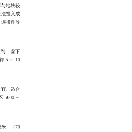
源与地块较
接法投入成
、连接件等
做到上虚下
酸钾
5
～
10
适宜、适合
区
5000
～
厘米
+
（
70