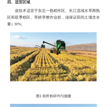
四、适宜区域
该技术适宜于东北一熟稻作区、长江流域水旱两熟
区和双季稻区。旱耕旱整作业前，须保证田间土壤含水
量
≤ 30%
。
图1
秸秆粉碎均匀抛撒