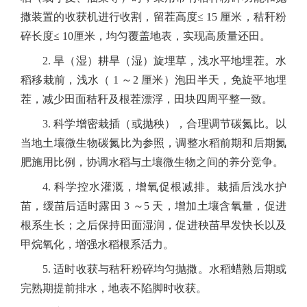
撒装置的收获机进行收割，留茬高度
≤ 15
厘米，秸秆粉
碎长度
≤ 10
厘米，均匀覆盖地表，实现高质量还田。
2.
旱（湿）耕旱（湿）旋埋草，浅水平地埋茬。水
稻移栽前，浅水（
1
～
2
厘米）泡田半天，免旋平地埋
茬，减少田面秸秆及根茬漂浮，田块四周平整一致。
3.
科学增密栽插（或抛秧），合理调节碳氮比。以
当地土壤微生物碳氮比为参照，调整水稻前期和后期氮
肥施用比例，协调水稻与土壤微生物之间的养分竞争。
4.
科学控水灌溉，增氧促根减排。栽插后浅水护
苗，缓苗后适时露田
3
～
5
天，增加土壤含氧量，促进
根系生长；之后保持田面湿润，促进秧苗早发快长以及
甲烷氧化，增强水稻根系活力。
5.
适时收获与秸秆粉碎均匀抛撒。水稻蜡熟后期或
完熟期提前排水，地表不陷脚时收获。