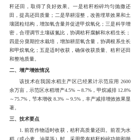
秆还田，取得了良好效果。一是秸秆粉碎均匀抛撒还
田，提高还田质量；二是旱耕湿整，改善埋草效果和土
壤团粒结构，增加氧含量并促进甲烷氧化；三是科学增
密，合理调节土壤碳氮比，协调秸秆腐解和水稻生长；
四是分蘖期控水栽培，增加耕层氧含量，协调根系生长
和甲烷氧化；五是适时收获，确保收获质量、秸秆还田
和整地质量。
二、增产增效情况
该技术在我国水稻主产区已经累计示范应用
2600
余万亩，示范区水稻增产
4.5%
～
8.7%
，甲烷减排
12.8%
～
75.7%
，节本增收
8.3%
～
9.5%
，丰产减排增效效果显
著。
三、技术要点
1.
前茬作物适时收获，秸秆高质量还田。前茬为水
稻（或小麦、油菜等）时，采用带有秸秆粉碎功能和抛