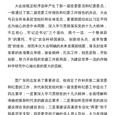
大会按规定程序选举产生了新一届党委委员和纪委委员，
一致通过了第二届党委工作报告和纪委工作报告的决议。大会
号召全所各基层党组织和全体党员，要紧密团结在以习近平同
志为核心的党中央周围，深入学习贯彻落实党的十九大精神，
不忘初心，牢记总书记“三个面向、两个一流、一个整体跃
升”的重托，牢记“农业科研国家队、创新排头兵、改革智囊
团”的使命，按照本次大会明确的未来发展路线图，落实好改革
发展的各项重点举措，振奋精神，扎实工作，锐意进取，开拓
创新，努力开创我所党建工作新局面，为建设世界一流的作物
科学研究中心做出新的更大的贡献。
贾广东同志发表了重要讲话。他肯定了作科所第二届党委
和纪委的工作，并代表院党组对新一届党委和纪委工作提出了
四点要求：一是要深入学习贯彻党的十九大精神，全面理解和
准确把握新时代党的建设总要求；二是要始终坚持将党的政治
建设摆在党的建设首位；三是要建设高素质专业化“两委”班子
和基层党支部；四是要坚持正确的选人用人导向，大力发现储