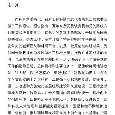
志主持。
作科所党委书记、副所长孙好勤同志代表所第二届党委会
做了工作报告。报告指出，五年来所党委认真贯彻党的路线方
针政策和农业部党组、院党组的各项工作部署，全所党员同志
勤奋敬业、努力工作，基本形成了特色鲜明的学科体系、具有
竞争力的创新团队和科研平台，以及一批原创性科研成果，为
我国作物科技创新发展做出了积极贡献。报告在肯定成绩的同
时，也清醒地看到存在的差距和不足，明确了下一步做好党建
工作的指导思想、总体目标和主要任务：一是旗帜鲜明地讲政
治、讲大局，以“不忘初心、牢记使命”主题教育为抓手，深入
学习贯彻党的十九大精神；二是毫不动摇地抓党建、促提升，
进一步改进和完善党的基层组织建设和制度建设；三是持之以
恒地反腐败、转作风，在全所范围内营造团结统一、积极向上
的创新环境；四是坚定不移地抓班子、带队伍，促进领导干部
和科技人才管理和创新能力显著提升；五是持续不懈地抓改
革、促创新，推动我所建设和发展再上新台阶；六是用心用情