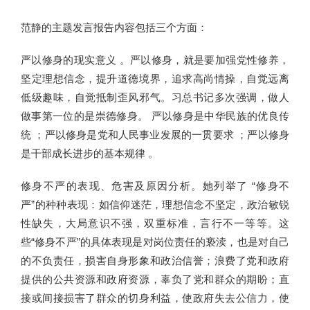
范静的主题发言报告内容包括三个方面：
严以修身的现实意义 。严以修身，就是要加强党性修养，
坚定理想信念，提升道德境界，追求高尚情操，自觉远离
低级趣味，自觉抵制歪风邪气。习总书记多次强调，做人
做事第一位的是崇德修身。 严以修身是中华民族的优良传
统 ；严以修身是党和人民事业发展的一贯要求 ；严以修身
是干部成长进步的基本规律 。
修身不严的表现、危害及原因分析。她列举了 “修身不
严”的种种表现：如信仰迷茫，理想信念不坚定，政治敏锐
性缺失，大局意识不强，双重标准，言行不一等等。这
些“修身不严”的具体表现是对岗位责任的亵渎，也是对自己
的不负责任，损害自身形象和政治信誉；浪费了党和政府
提供的公共资源和政府资源，辜负了党和群众的期盼；直
接或间接损害了群众的切身利益，使政府失去公信力，使