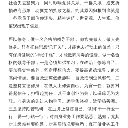
社会失去凝聚力，同时影响党群关系、干群关系，透支折
损政府形象，动摇党的执政之基。究其原因归根到底就是
一些党员干部信仰迷失、精神迷茫，世界观、人生观、价
值观出现了偏差。
严以修身，做一名合格的领导干部 。做官先做人，做人先
修身。只有把住思想“总开关”，才能免去行动上的偏差；只
有保持健康的“神经中枢”，才能抵御病毒的侵袭。做一名合
格的领导干部，一是必须加强学习，在政治上修炼自己。
要加强党性修养，坚定理想信念。要提高道德境界，追求
高尚情操。要自觉远离低级趣味，自觉抵制歪风邪气。二
是坚持立德修身，在做人上修炼自己。为官一任，就要对
得起信任，担得起责任，以干事创业为荣，以碌碌无为为
耻。向身边的先进人物学习。远学焦裕禄，近学杨善洲。
三是坚持刻苦钻研，在业务上修炼自己。做到“干一行爱一
行、爱一行钻一行”，对自身业务工作要熟悉、熟知，尤其
对上级精神要吃透，对基层情况要熟悉，真正做业务工作