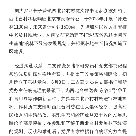
据大兴区长子营镇西北台村村党支部书记郝彦波介绍，
西北台村积极响应北京市政府号召，于2013年开展平原造
林1100亩，未来累计可达1500亩。为增加村民收入和安排
中老龄村民就业，村两委研究确定了打造“五谷杂粮休闲养
生基地”的林下经济发展规划，并根据林地生长情况实施五
区建设。
经过沟通联系，二支部党员陆平研究员和党支部书记程
须珍先后到该村实地考察，并提出了发展策略和建议，初
步确立了帮扶意向。6月8日，二支部党员在支部书记和所
党办主任杨克理的带领下，为西北台村送去“京谷1号”谷子
和食用豆等作物新品种，并指导西北台村村民进行林地播
种。作科所二支部对西北台村委在壮大集体经济、提高村
民收入和生活品质、实现生态和经济效益双丰收的发展思
路给予高度评价，在参观和了解了西北台村发展林下经济
的规划、现状和难处后，党员专家根据各自的研究方向提