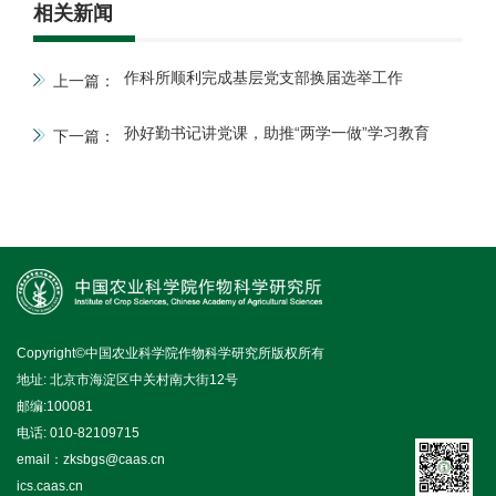
相关新闻
作科所顺利完成基层党支部换届选举工作
上一篇：
孙好勤书记讲党课，助推“两学一做”学习教育
下一篇：
Copyright©中国农业科学院作物科学研究所版权所有
地址: 北京市海淀区中关村南大街12号
邮编:100081
电话: 010-82109715
email：zksbgs@caas.cn
ics.caas.cn