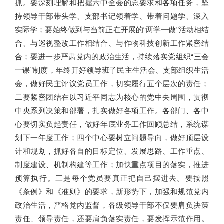
抓。要深刻理解和把握六中全会的总要求和各项任务，坚
持领导干部带头学、支部书记领着学、带着问题学、深入
实际学；要始终做到与当前正在开展的“两学一做”活动相结
合、与巡视整改工作相结合、与作物科技创新工作紧密结
合；要进一步严肃党内的政治生活，持续落实党组织“三会
一课”制度，年终开好领导班子民主生活会、支部组织生活
会，做好民主评议党员工作，切实履行五个层次的责任；
二要紧密团结在以习近平同志为核心的党中央周围，贯彻
中央系列决策和部署，扎实做好各项工作。各部门、各中
心要切实负起责任，做好年底业务工作回顾总结，系统谋
划下一年度工作；四个中心要树立问题导向，做好顶层设
计和规划，抓好各自的目标定位、发展思路、工作重点、
制度建设、机制构建等工作；加快重点项目的落实，推进
预算执行。三是每个党员要真正把自己摆进去。要按照
《条例》和《准则》的要求，新形势下，加强和规范党内
政治生活，严格党内监督，各级领导干部不仅要肩负决策
责任、领导责任，还要肩负落实责任，要发挥示范作用。